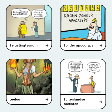
Belastingtsunami
Zonder apocalyps
Leeloo
Buitenlandse
toeristen