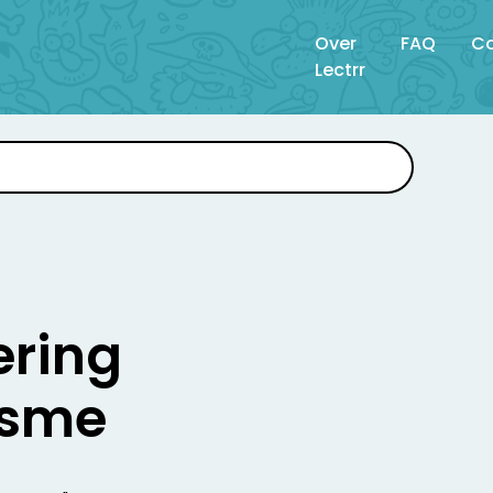
Over
FAQ
Co
Lectrr
ering
isme