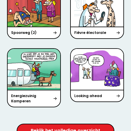
Spoorweg (2)
Fièvre électorale
Energiezuinig
Looking ahead
Kamperen
Bekijk het volledige overzicht