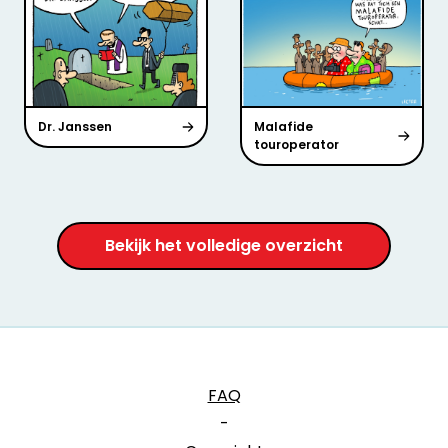
Dr. Janssen
Malafide
touroperator
Bekijk het volledige overzicht
FAQ
-