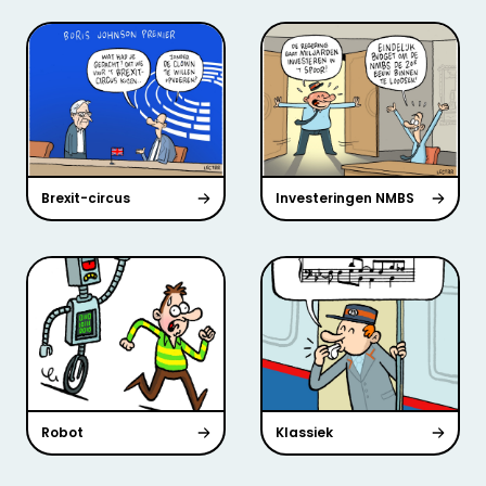
Brexit-circus
Investeringen NMBS
Robot
Klassiek