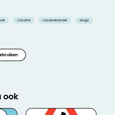
ver
cocaïne
cocaïnehandel
drugs
ebruiken
u ook