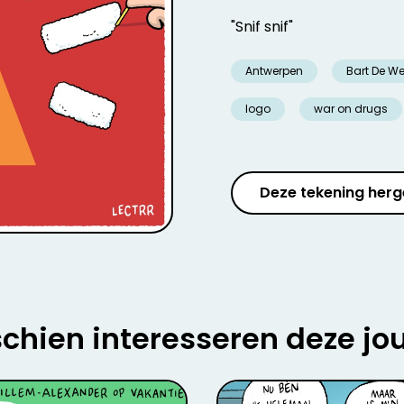
"Snif snif"
Antwerpen
Bart De We
logo
war on drugs
Deze tekening herg
chien interesseren deze jo