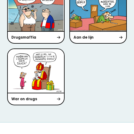
Drugsmaffia
Aan de lijn
War on drugs