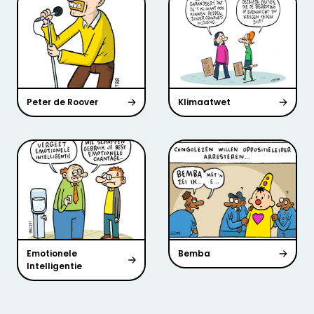
Peter de Roover
Klimaatwet
Emotionele
Bemba
Intelligentie