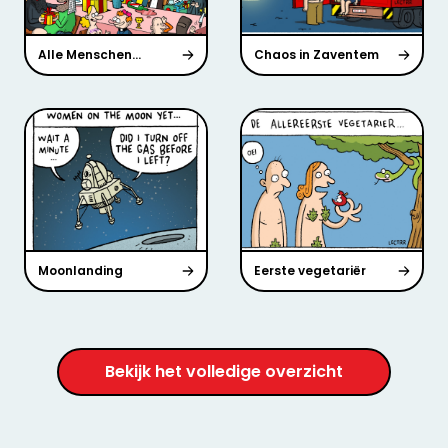
Alle Menschen...
Chaos in Zaventem
Moonlanding
Eerste vegetariër
Bekijk het volledige overzicht