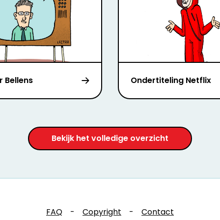
r Bellens
Ondertiteling Netflix
Bekijk het volledige overzicht
FAQ
-
Copyright
-
Contact