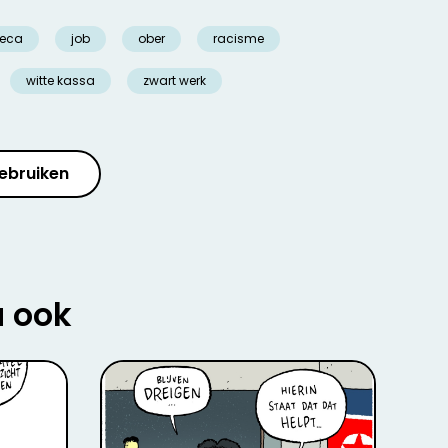
reca
job
ober
racisme
witte kassa
zwart werk
ebruiken
u ook