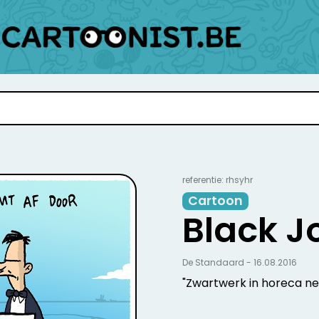
referentie: rhsyhr
Cartoon
Black J
De Standaard - 16.08.2016
"Zwartwerk in horeca ne