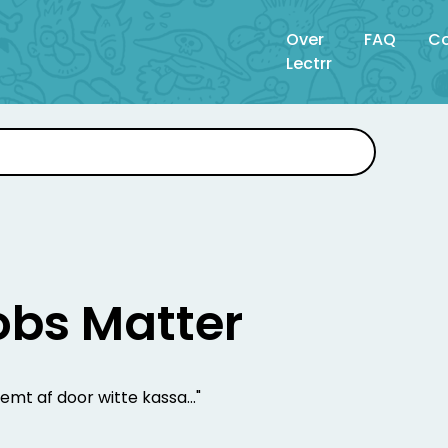
Over
FAQ
Co
Lectrr
obs Matter
emt af door witte kassa…"