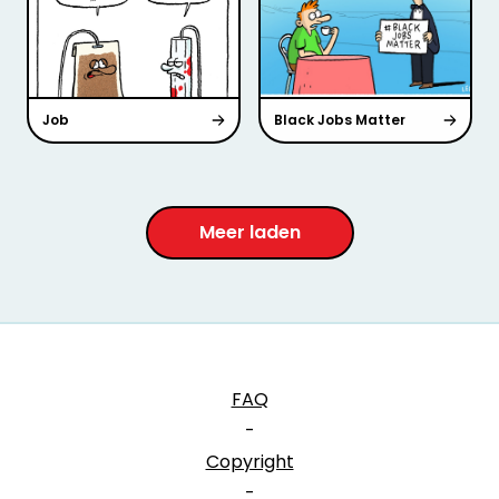
Job
Black Jobs Matter
Meer laden
FAQ
-
Copyright
-