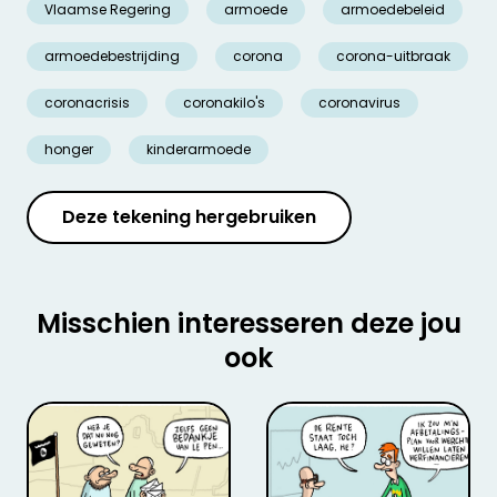
Vlaamse Regering
armoede
armoedebeleid
armoedebestrijding
corona
corona-uitbraak
coronacrisis
coronakilo's
coronavirus
honger
kinderarmoede
Deze tekening hergebruiken
Misschien interesseren deze jou
ook