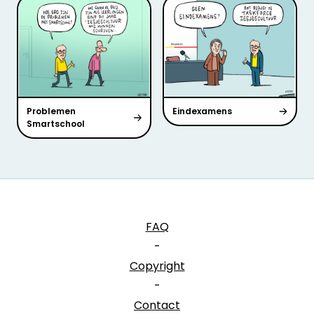
Problemen
Eindexamens
Smartschool
FAQ
-
Copyright
-
Contact