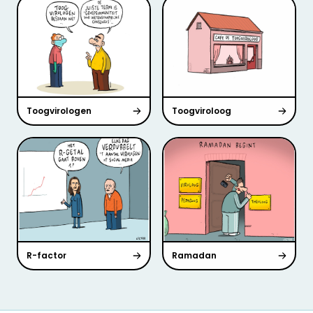
Toogvirologen
Toogviroloog
R-factor
Ramadan