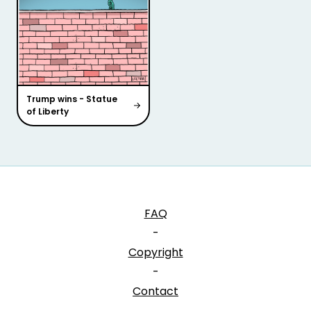
Trump wins - Statue
of Liberty
FAQ
-
Copyright
-
Contact