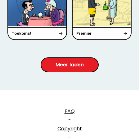
Toekomst
Premier
Meer laden
FAQ
-
Copyright
-