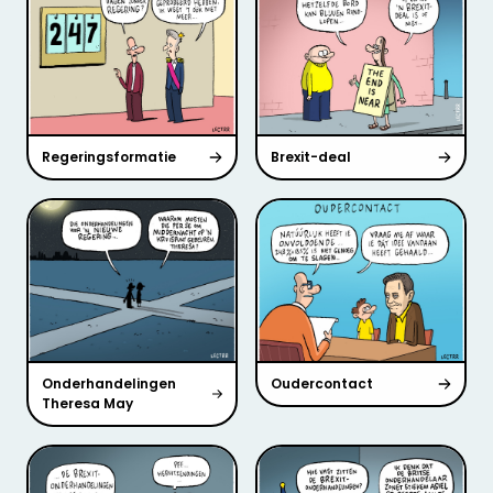
Regeringsformatie
Brexit-deal
Onderhandelingen
Oudercontact
Theresa May