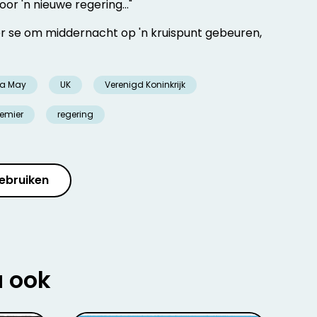
or 'n nieuwe regering..."
 se om middernacht op 'n kruispunt gebeuren,
sa May
UK
Verenigd Koninkrijk
remier
regering
ebruiken
u ook