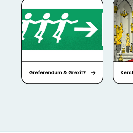
Greferendum & Grexit?
Kers