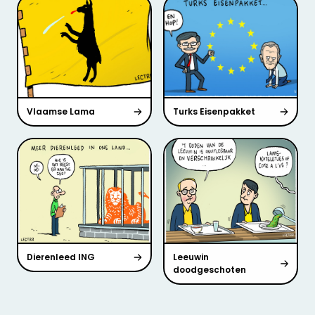
Vlaamse Lama
Turks Eisenpakket
Dierenleed ING
Leeuwin
doodgeschoten