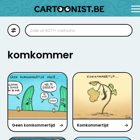
Cartoon
Illustratie
komkommer
Zoekplaat
Stockillustratie
Strip
Geen komkommertijd
Komkommertijd