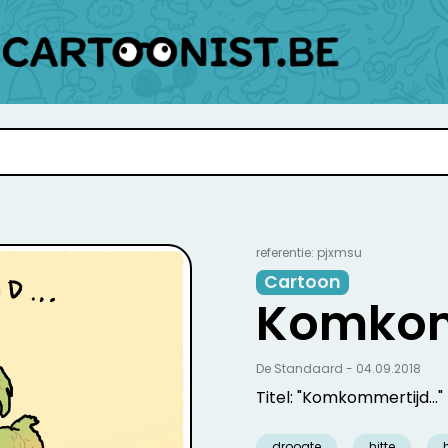
referentie: pjxmsu
Cartoon
Komkom
De Standaard - 04.09.2018
Titel: "Komkommertijd..."
droogte
hitte