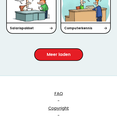
Salarispakket
Computerkennis
Meer laden
FAQ
-
Copyright
-