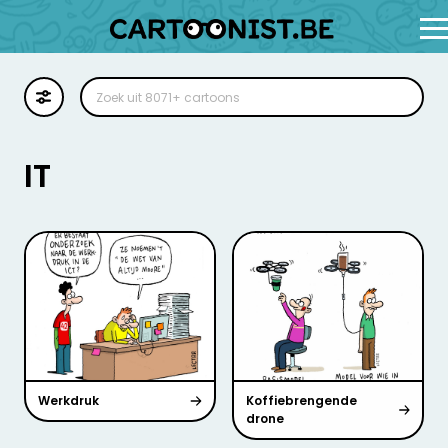
Cartoon
Illustratie
IT
Zoekplaat
Stockillustratie
Strip
Werkdruk
Koffiebrengende
drone