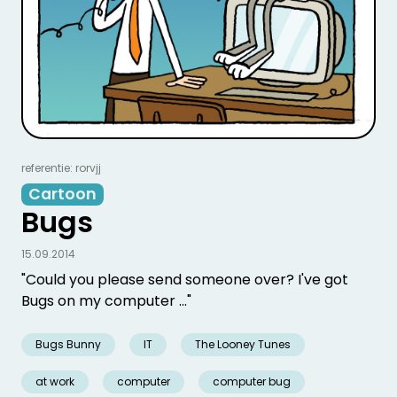
referentie: rorvjj
Cartoon
Bugs
15.09.2014
"Could you please send someone over? I've got
Bugs on my computer ..."
Bugs Bunny
IT
The Looney Tunes
at work
computer
computer bug