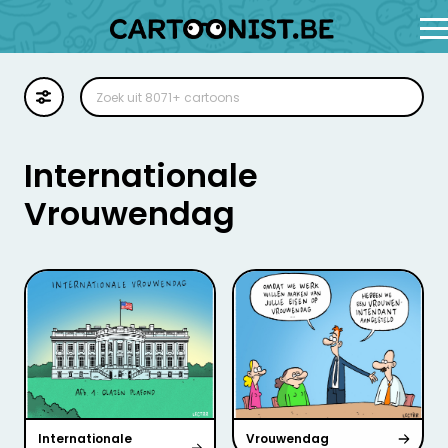
Cartoon
Illustratie
Internationale
Zoekplaat
Vrouwendag
Stockillustratie
Strip
Internationale
Vrouwendag