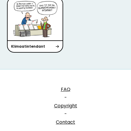
Klimaatintendant
FAQ
-
Copyright
-
Contact