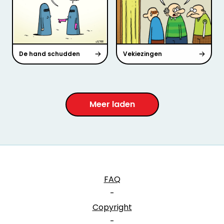
De hand schudden
Vekiezingen
Meer laden
FAQ
-
Copyright
-