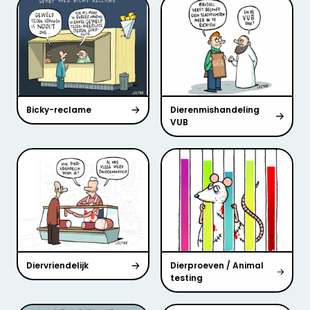
Bicky-reclame
Dierenmishandeling
VUB
Diervriendelijk
Dierproeven / Animal
testing