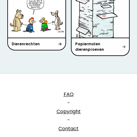
Dierenrechten
Papiermolen
dierenproeven
FAQ
-
Copyright
-
Contact