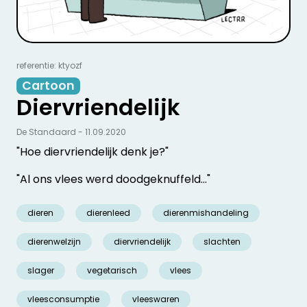
referentie: ktyozf
Cartoon
Diervriendelijk
De Standaard - 11.09.2020
"Hoe diervriendelijk denk je?"
"Al ons vlees werd doodgeknuffeld..."
dieren
dierenleed
dierenmishandeling
dierenwelzijn
diervriendelijk
slachten
slager
vegetarisch
vlees
vleesconsumptie
vleeswaren