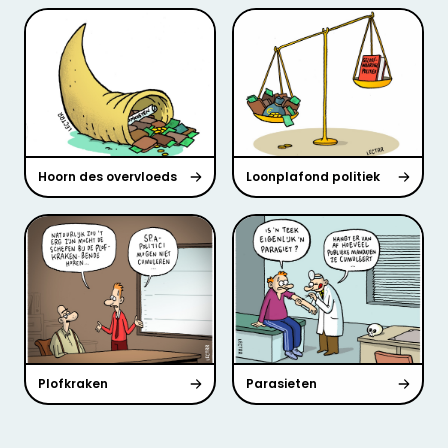
Hoorn des overvloeds
Loonplafond politiek
Plofkraken
Parasieten