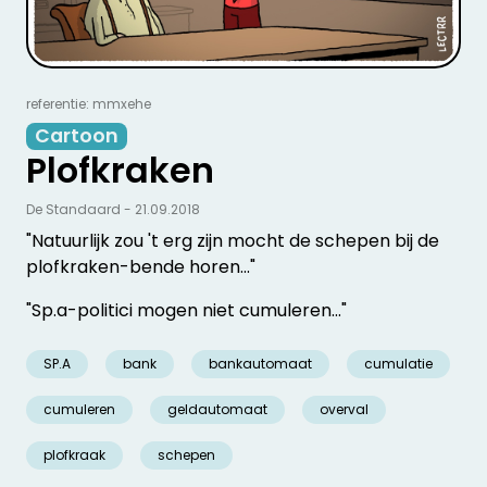
referentie: mmxehe
Cartoon
Plofkraken
De Standaard - 21.09.2018
"Natuurlijk zou 't erg zijn mocht de schepen bij de
plofkraken-bende horen..."
"Sp.a-politici mogen niet cumuleren..."
SP.A
bank
bankautomaat
cumulatie
cumuleren
geldautomaat
overval
plofkraak
schepen