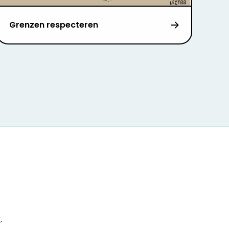
Grenzen respecteren
r
.