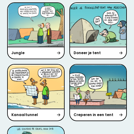
Jungle
Doneer je tent
Kanaaltunnel
Creperen in een tent