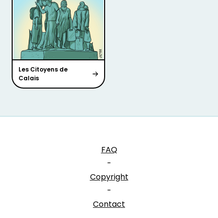
Les Citoyens de
Calais
FAQ
-
Copyright
-
Contact