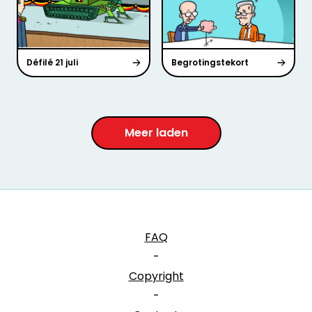
Défilé 21 juli
Begrotingstekort
Meer laden
FAQ
-
Copyright
-