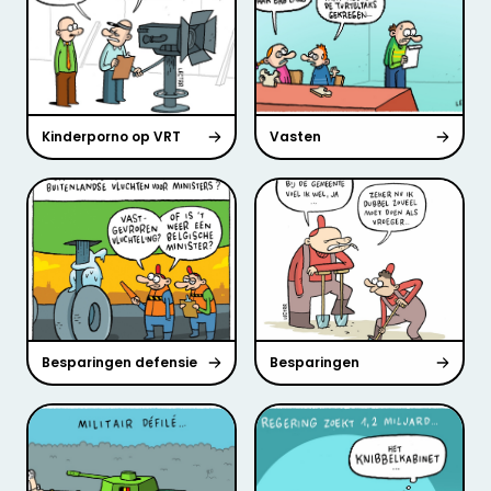
Kinderporno op VRT
Vasten
Besparingen defensie
Besparingen