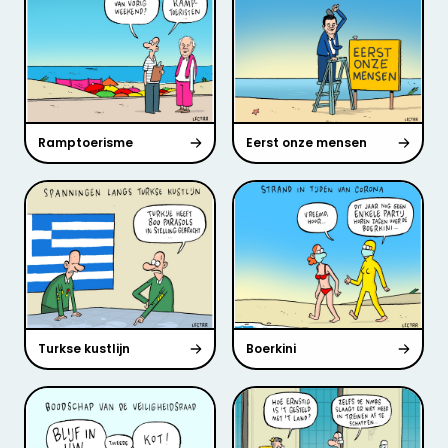
Ramptoerisme
Eerst onze mensen
Turkse kustlijn
Boerkini