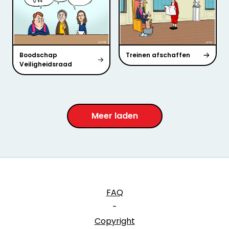
Boodschap
Treinen afschaffen
Veiligheidsraad
Meer laden
FAQ
-
Copyright