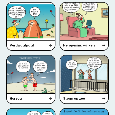
Verdwaalpaal
Heropening winkels
Horeca
Storm op zee