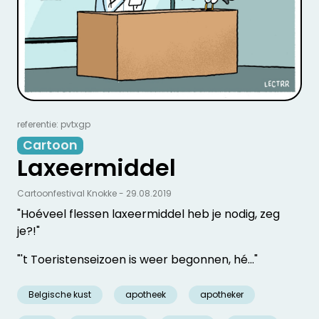
referentie: pvtxgp
Cartoon
Laxeermiddel
Cartoonfestival Knokke - 29.08.2019
"Hoéveel flessen laxeermiddel heb je nodig, zeg
je?!"
"'t Toeristenseizoen is weer begonnen, hé..."
Belgische kust
apotheek
apotheker