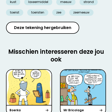
kust
laxeermiddel
meeuw
strand
toerist
toeristen
zee
zeemeeuw
Deze tekening hergebruiken
Misschien interesseren deze jou
ook
Boerka
Mr Bricolage