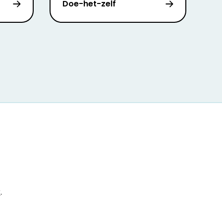
Doe-het-zelf
r
.