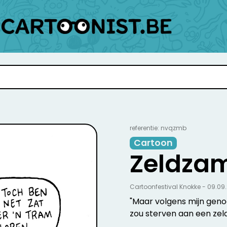
referentie: nvqzmb
Cartoon
Zeldzam
Cartoonfestival Knokke - 09.09
"Maar volgens mijn geno
zou sterven aan een zel