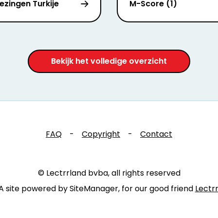
ezingen Turkije
M-Score (1)
Bekijk het volledige overzicht
FAQ
-
Copyright
-
Contact
© Lectrrland bvba, all rights reserved
A site powered by SiteManager, for our good friend
Lectr