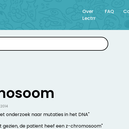
Over
FAQ
Co
Lectrr
mosoom
.2014
het onderzoek naar mutaties in het DNA"
t gezien, de patient heef een z-chromosoom"