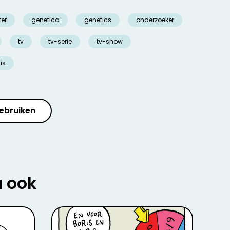
ter
genetica
genetics
onderzoeker
tv
tv-serie
tv-show
is
ebruiken
u ook