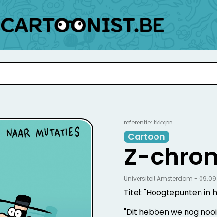
referentie: kkkxpn
Cartoon
Z-chro
Universiteit Amsterdam - 09.09
Titel: "Hoogtepunten in 
"Dit hebben we nog nooi