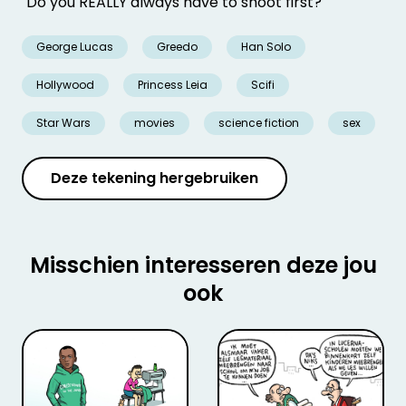
"Do you REALLY always have to shoot first?"
George Lucas
Greedo
Han Solo
Hollywood
Princess Leia
Scifi
Star Wars
movies
science fiction
sex
Deze tekening hergebruiken
Misschien interesseren deze jou
ook