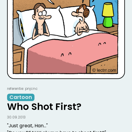
referentie: pnjcnc
Cartoon
Who Shot First?
30.09.2013
"Just great, Han..."