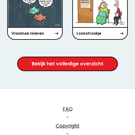
Vlaamse rivieren
Loonstrookje
Bekijk het volledige overzicht
FAQ
-
Copyright
-