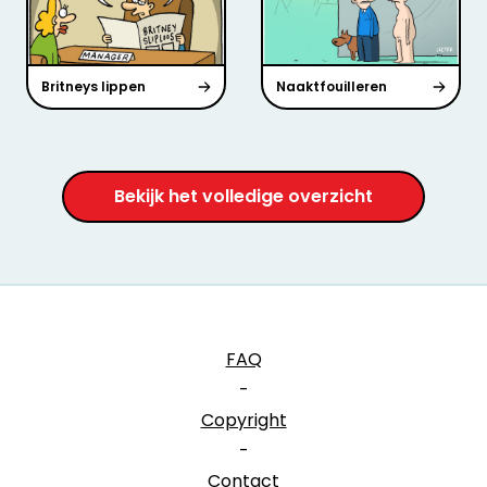
Britneys lippen
Naaktfouilleren
Bekijk het volledige overzicht
FAQ
-
Copyright
-
Contact