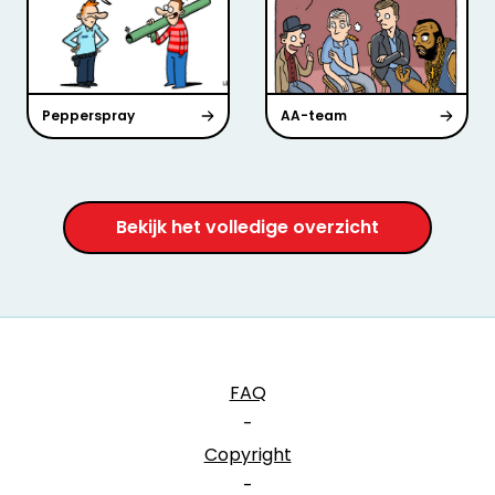
Pepperspray
AA-team
Bekijk het volledige overzicht
FAQ
-
Copyright
-