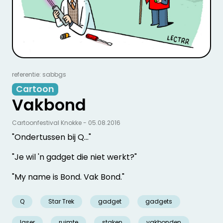
referentie: sabbgs
Cartoon
Vakbond
Cartoonfestival Knokke - 05.08.2016
"Ondertussen bij Q…"
"Je wil 'n gadget die niet werkt?"
"My name is Bond. Vak Bond."
Q
Star Trek
gadget
gadgets
laser
ruimte
staken
vakbonden