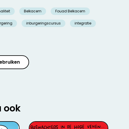
liteit
Belkacem
Fouad Belkacem
rgering
inburgeringscursus
integratie
ebruiken
u ook