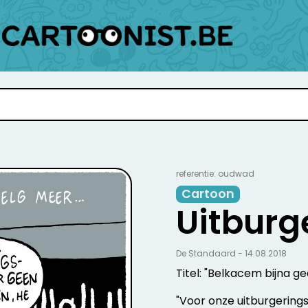
referentie: oudwad
Cartoon
Uitburg
De Standaard - 14.08.2018
Titel: "Belkacem bijna ge
"Voor onze uitburgeringsc