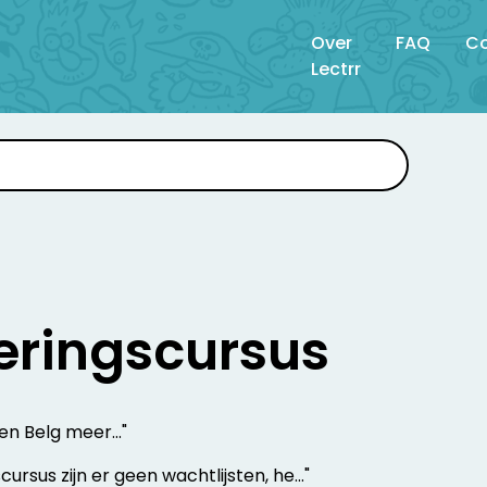
Over
FAQ
Co
Lectrr
eringscursus
en Belg meer..."
ursus zijn er geen wachtlijsten, he..."