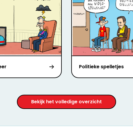
eer
Politieke spelletjes
Bekijk het volledige overzicht