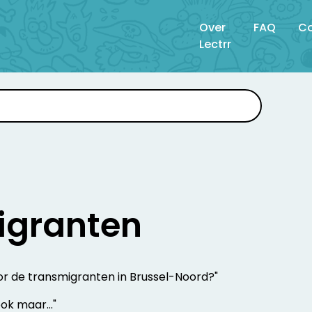
Over
FAQ
Co
Lectrr
igranten
oor de transmigranten in Brussel-Noord?"
ok maar..."