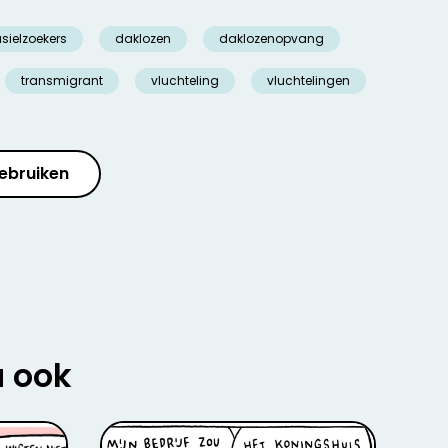
sielzoekers
daklozen
daklozenopvang
transmigrant
vluchteling
vluchtelingen
ebruiken
u ook