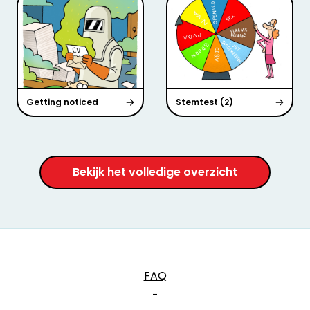
Getting noticed
Stemtest (2)
Bekijk het volledige overzicht
FAQ
-