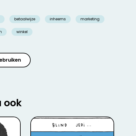
betaalwijze
inheems
marketing
en
winkel
ebruiken
u ook