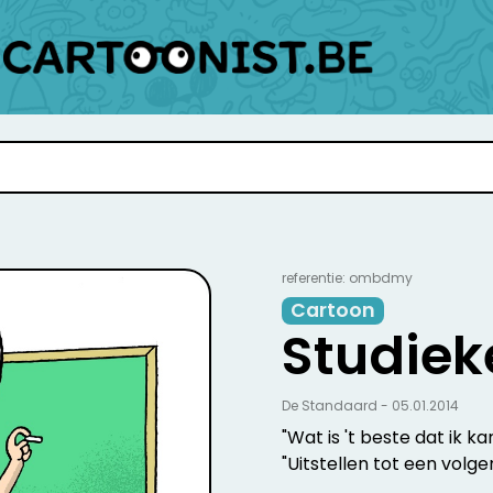
referentie: ombdmy
Cartoon
Studiek
De Standaard - 05.01.2014
"Wat is 't beste dat ik 
"Uitstellen tot een volg