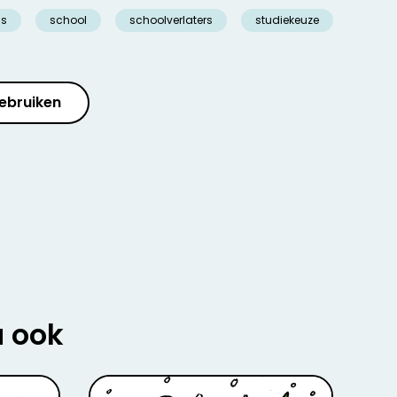
js
school
schoolverlaters
studiekeuze
ebruiken
u ook