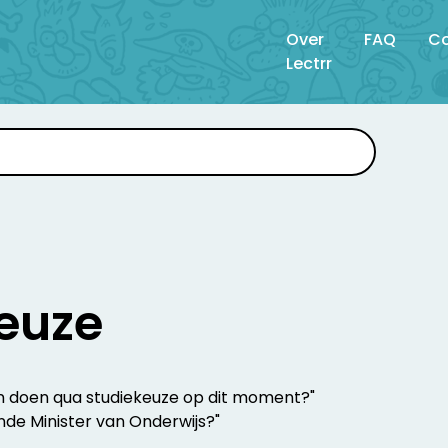
Over
FAQ
Co
Lectrr
euze
kan doen qua studiekeuze op dit moment?"
ende Minister van Onderwijs?"