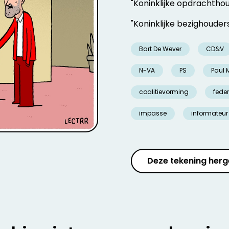
"Koninklijke opdrachthou
"Koninklijke bezighouders.
Bart De Wever
CD&V
N-VA
PS
Paul 
coalitievorming
feder
impasse
informateur
Deze tekening herg