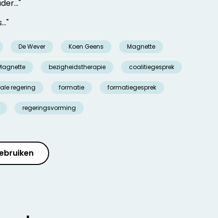
der..."
.."
De Wever
Koen Geens
Magnette
Magnette
bezigheidstherapie
coalitiegesprek
ale regering
formatie
formatiegesprek
regeringsvorming
ebruiken