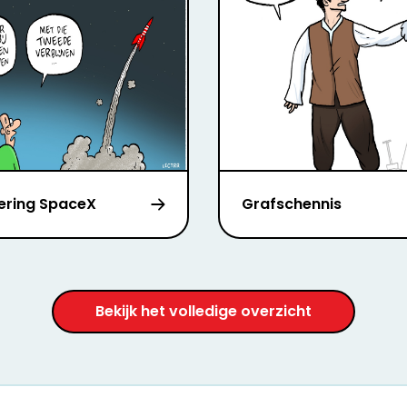
ering SpaceX
Grafschennis
Bekijk het volledige overzicht