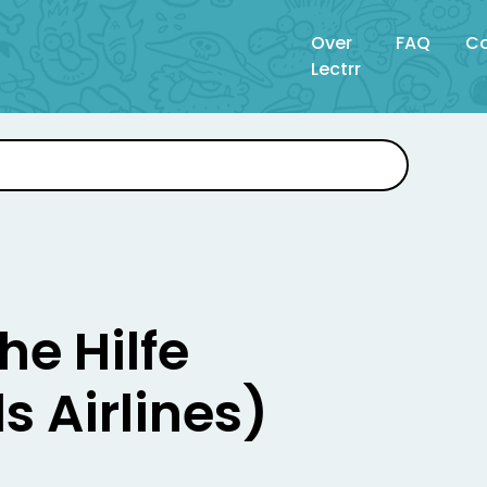
Over
FAQ
Co
Lectrr
he Hilfe
s Airlines)