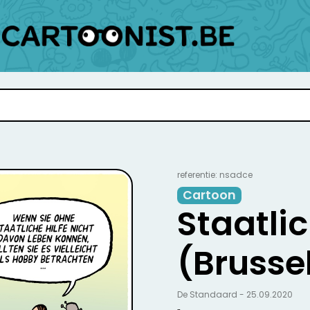
referentie: nsadce
Cartoon
Staatlic
(Brussel
De Standaard - 25.09.2020