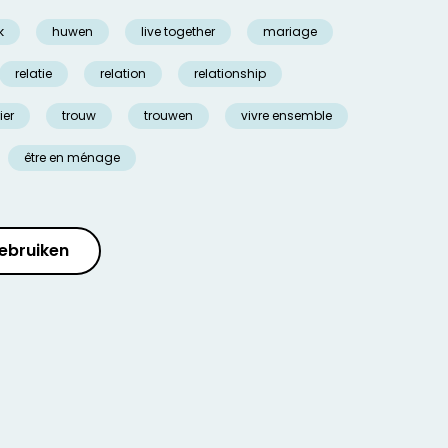
k
huwen
live together
mariage
relatie
relation
relationship
ier
trouw
trouwen
vivre ensemble
être en ménage
ebruiken