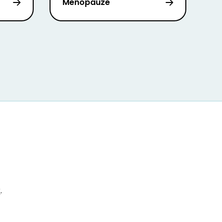
Menopauze
r
.