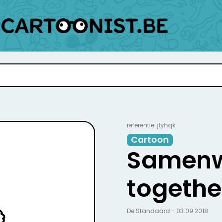
referentie: jtyhqk
Cartoon
Samenw
togethe
De Standaard - 03.09.2018