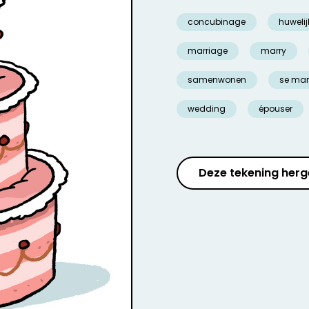
concubinage
huwelij
marriage
marry
samenwonen
se mar
wedding
épouser
Deze tekening herg